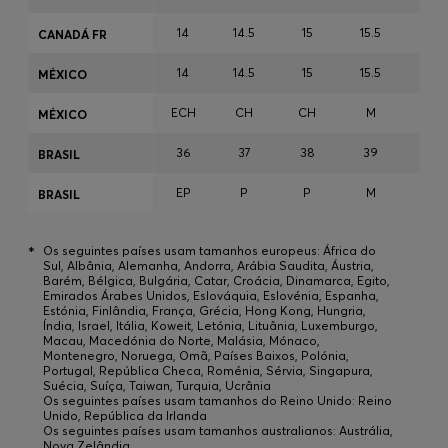
14
14.5
15
15.5
15.7
CANADÁ FR
14
14.5
15
15.5
15.7
MÉXICO
ECH
CH
CH
M
M
MÉXICO
36
37
38
39
40
BRASIL
EP
P
P
M
M
BRASIL
*
Os seguintes países usam tamanhos europeus: África do
Sul, Albânia, Alemanha, Andorra, Arábia Saudita, Áustria,
Barém, Bélgica, Bulgária, Catar, Croácia, Dinamarca, Egito,
Emirados Árabes Unidos, Eslováquia, Eslovénia, Espanha,
Estónia, Finlândia, França, Grécia, Hong Kong, Hungria,
Índia, Israel, Itália, Koweit, Letónia, Lituânia, Luxemburgo,
Macau, Macedónia do Norte, Malásia, Mónaco,
Montenegro, Noruega, Omã, Países Baixos, Polónia,
Portugal, República Checa, Roménia, Sérvia, Singapura,
Suécia, Suíça, Taiwan, Turquia, Ucrânia
Os seguintes países usam tamanhos do Reino Unido: Reino
Unido, República da Irlanda
Os seguintes países usam tamanhos australianos: Austrália,
Nova Zelândia.