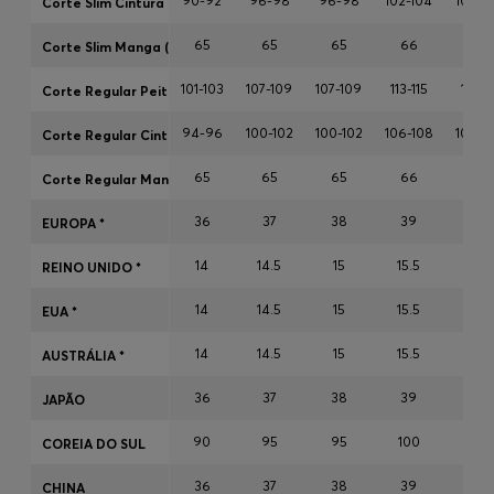
90-92
96-98
96-98
102-104
102-1
Corte Slim Cintura (cm)
65
65
65
66
66
Corte Slim Manga (cm)
Login / Registar
101-103
107-109
107-109
113-115
113-11
Corte Regular Peito (cm)
Favorito (
Artigos)
94-96
100-102
100-102
106-108
106-1
Corte Regular Cintura (cm)
Contacto e Serviço
65
65
65
66
66
Corte Regular Manga (cm)
Localizador de lojas
36
37
38
39
40
EUROPA *
Língua (
PT €
)
14
14.5
15
15.5
15.7
REINO UNIDO *
14
14.5
15
15.5
15.7
EUA *
14
14.5
15
15.5
15.7
AUSTRÁLIA *
36
37
38
39
40
JAPÃO
90
95
95
100
100
COREIA DO SUL
36
37
38
39
40
CHINA