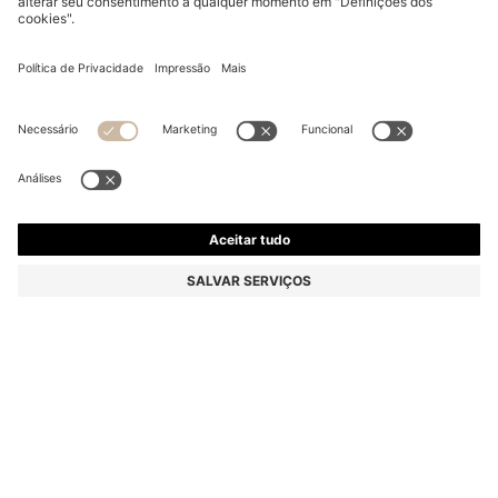
T-SHIRT COM ESTAMPA DE CHITA EM ALGODÃO E
LOGÓTIPO BRILHANTE PARA CRIANÇA
De
€ 55,00
€ 35,00
Preço Total do Produto
-40%
Cor:
Black Patterned
TAMANHO