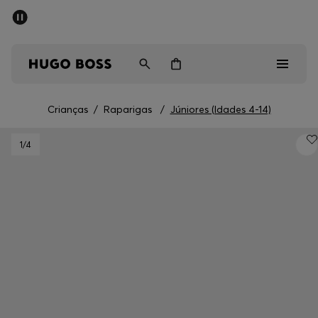
SALDOS DE VERÃO
Homem
Mulher
Crianças
Crianças
/
Raparigas
/
Júniores (Idades 4-14)
Saldos
1
/4
Homem
Mulher
Crianças
Presentes
Descubra