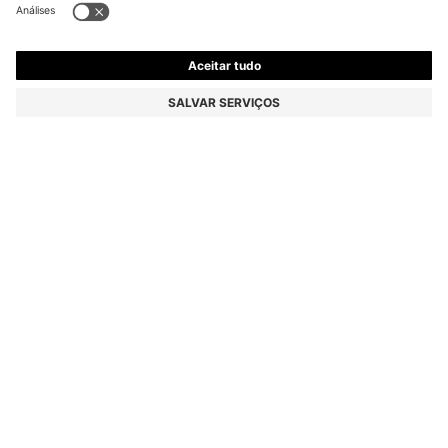
T-SHIRT DE ALGODÃO COM DEBRUM
CONTRASTANTE NOS PUNHOS
€ 79,95
€ 54,00
Preço Total do Produto
-32%
Ajuste regular
Cor:
Blue
+
2
TAMANHO
ADICIONAR AO SACO