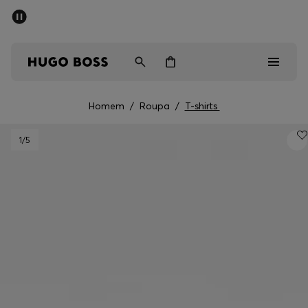
SALDOS DE VERÃO
Homem
Mulher
Crianças
Homem
/
Roupa
/
T-shirts
Saldos
1
/5
Homem
Mulher
Crianças
Presentes
Descubra