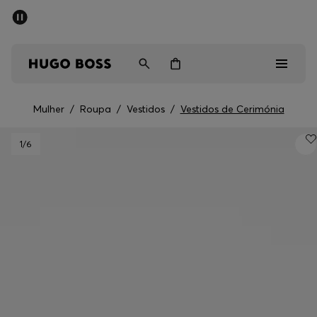
SALDOS DE VERÃO
Homem
Mulher
Crianças
Mulher
/
Roupa
/
Vestidos
/
Vestidos de Cerimónia
Saldos
1
/6
Homem
Mulher
Crianças
Presentes
Descubra