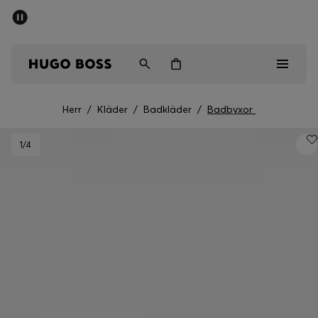
SUMMER SALE
Fri frakt över 947,00 kr
Herr
Dam
Barn
Herr
/
Kläder
/
Badkläder
/
Badbyxor
Herr
1
/4
Dam
Barn
Presenter
Upptäck
Sale