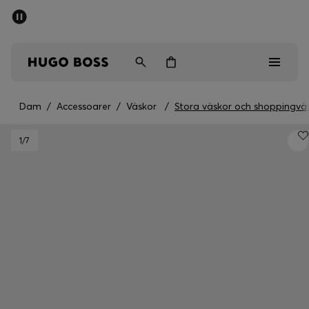
SUMMER SALE
Fri frakt över 947,00 kr
Herr
Dam
Barn
Dam
/
Accessoarer
/
Väskor
/
Stora väskor och shoppingvä
Herr
1
/7
Dam
Barn
Presenter
Upptäck
Sale