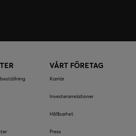
STER
VÅRT FÖRETAG
 beställning
Karriär
Investerarrelationer
Hållbarhet
ster
Press