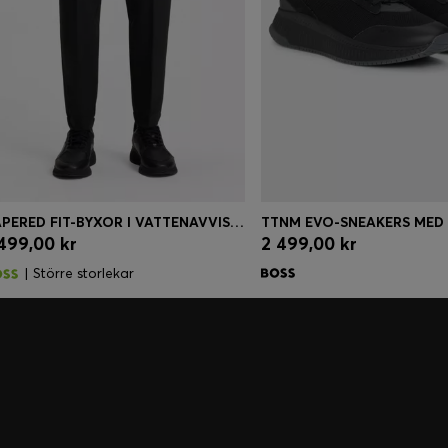
TAPERED FIT-BYXOR I VATTENAVVISANDE STRETCHMATERIAL
 499,00 kr
2 499,00 kr
Köp snabbt
(Välj din storlek)
Köp snabbt
(Välj din st
| Större storlekar
nden och förmåner, endast