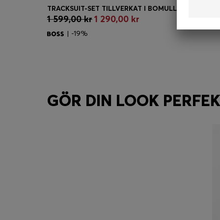
1 599,00 kr
1 290,00 kr
Köp snabbt
(Välj din storlek)
| -19%
GÖR DIN LOOK PERFE