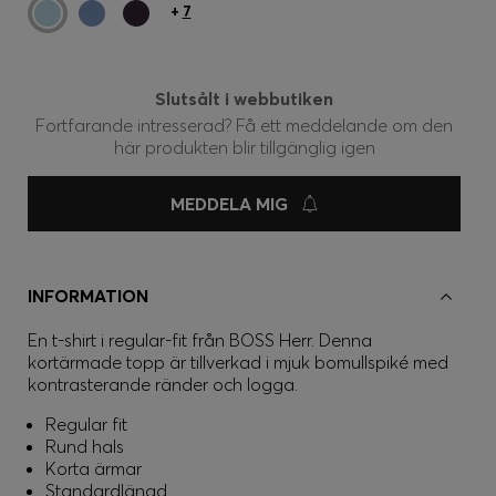
+
7
Slutsålt i webbutiken
Fortfarande intresserad? Få ett meddelande om den
här produkten blir tillgänglig igen
MEDDELA MIG
INFORMATION
En t-shirt i regular-fit från BOSS Herr. Denna
kortärmade topp är tillverkad i mjuk bomullspiké med
kontrasterande ränder och logga.
Regular fit
Rund hals
Korta ärmar
Standardlängd