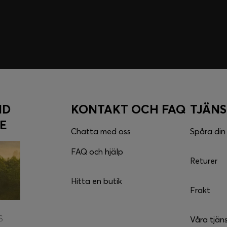
ND
KONTAKT OCH FAQ
TJÄN
E
Chatta med oss
Spåra din
FAQ och hjälp
Returer
Hitta en butik
Frakt
S
Våra tjän