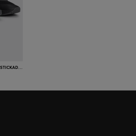
TTNM EVO-SNEAKERS MED STICKAD OVANDEL OCH MOCKADETALJER
orlek)