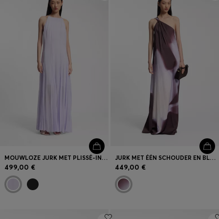
Inloggen / Registreren
Favoriet (
Artikelen)
FAQ & help en contact
Winkelzoeker
Taal (
BE €
)
MOUWLOZE JURK MET PLISSÉ-INZETTEN IN DE ROK
JURK MET ÉÉN SCHOUDER EN BLOEMENPRINT
499,00 €
449,00 €