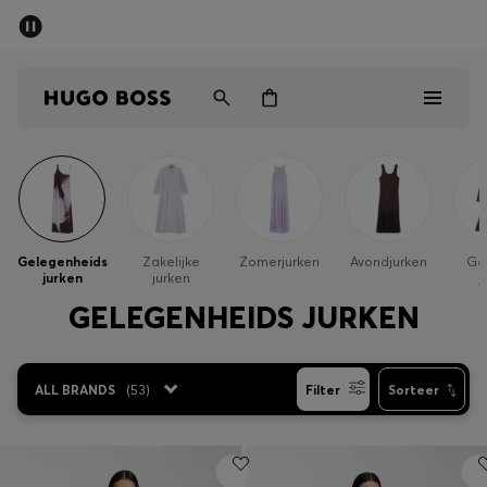
HUGO BOSS EXPERIENCE: Doe nu mee
Vind de dichtstbijzijnde store
Gratis verzending vanaf 99 €
Heren
Dames
Gelegenheids
Zakelijke
Zomerjurken
Avondjurken
Ge
jurken
jurken
j
Kinderen
GELEGENHEIDS JURKEN
Cadeaus
ALL BRANDS
(
53
)
Filter
Sorteer
Bekijk