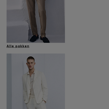
Inloggen / Registreren
Favoriet (
Artikelen)
FAQ & help en contact
Winkelzoeker
Taal (
BE €
)
Alle pakken