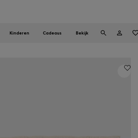
BOSS EXPERIENCE: Registreer om exclusieve voordelen te ont
Gratis verzending vanaf 99 €
Vind de dichtstbijzijnde store
|
Gratis retourzending
Kinderen
Cadeaus
Bekijk