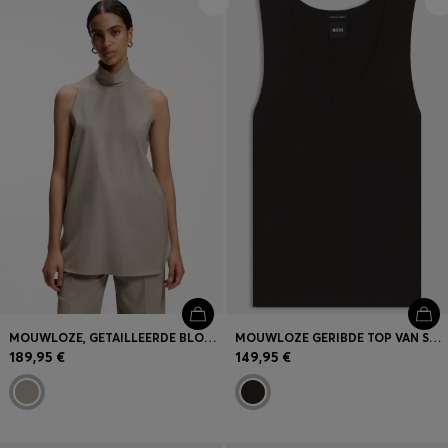
Inloggen / Registreren
Favoriet (
Artikelen)
FAQ & help en contact
Winkelzoeker
Taal (
BE €
)
MOUWLOZE, GETAILLEERDE BLOUSE VAN SCHEERWOL MET STRETCH
MOUWLOZE GERIBDE TOP VAN SCHEERWOL
189,95 €
149,95 €