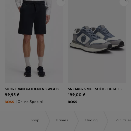
SHORT VAN KATOENEN SWEATSTOF MET LOGOPATCH
SNEAKERS MET SUÈDE DETAIL EN DOUBLE B-MONOGRAM
99,95 €
199,00 €
| Online Special
Shop
Dames
Kleding
T-Shirts e