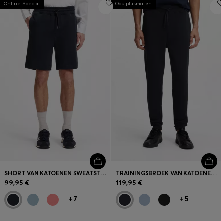
Inloggen / Registreren
Online Special
Ook plusmaten
Favoriet (
Artikelen)
FAQ & help en contact
Winkelzoeker
Taal (
BE €
)
SHORT VAN KATOENEN SWEATSTOF MET LOGOPATCH
TRAININGSBROEK VAN KATOENEN BADSTOF MET LOGOPATCH
99,95 €
119,95 €
+
7
+
5