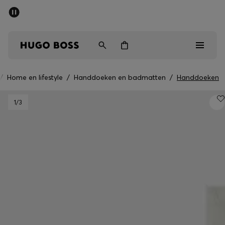
HUGO BOSS EXPERIENCE: Doe nu mee
Vind de dichtstbijzijnde store
Gratis verzending vanaf 99 €
/
Home en lifestyle
/
Handdoeken en badmatten
/
Handdoeken
Heren
1
/3
Dames
Kinderen
Cadeaus
Bekijk