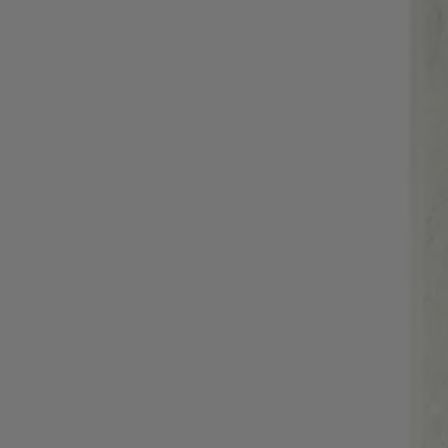
Inloggen / Registreren
Favoriet (
Artikelen)
FAQ & help en contact
Winkelzoeker
Taal (
BE €
)