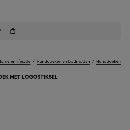
grendelen
Home en lifestyle
/
Handdoeken en badmatten
/
Handdoeken
EK MET LOGOSTIKSEL