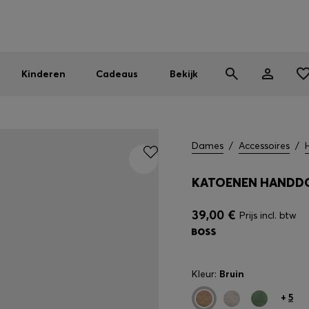
BOSS EXPERIENCE: Registreer om exclusieve voordelen te ont
Gratis verzending vanaf 99 €
Vind de dichtstbijzijnde store
|
Gratis retourzending
Kinderen
Cadeaus
Bekijk
Dames
/
Accessoires
/
KATOENEN HANDDO
39,00 €
Prijs incl. btw
Kleur:
Bruin
+
5