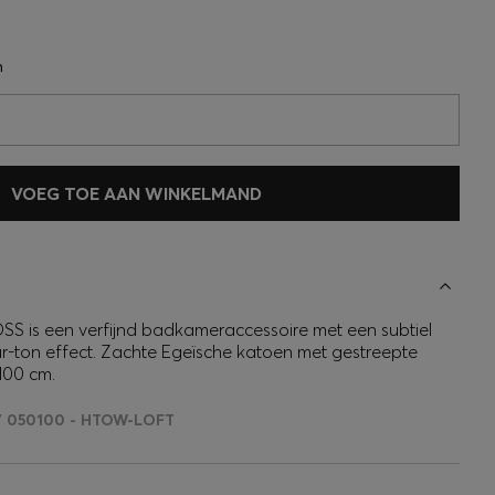
n
VOEG TOE AAN WINKELMAND
 is een verfijnd badkameraccessoire met een subtiel
sur-ton effect. Zachte Egeïsche katoen met gestreepte
100 cm.
V 050100 - HTOW-LOFT