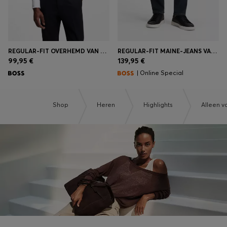
REGULAR-FIT OVERHEMD VAN HOOGWAARDIG STRETCHTWILL
REGULAR-FIT MAINE-JEANS VAN BLAUW SUPERSTRETCHDENIM
99,95 €
139,95 €
| Online Special
Shop
Heren
Highlights
Alleen v