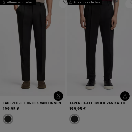
Inloggen / Registreren
Alleen voor leden
Alleen voor leden
Favoriet (
Artikelen)
FAQ & help en contact
Winkelzoeker
Taal (
BE €
)
TAPERED-FIT BROEK VAN LINNEN
TAPERED-FIT BROEK VAN KATOENEN TWILL MET STRETCH
199,95 €
199,95 €