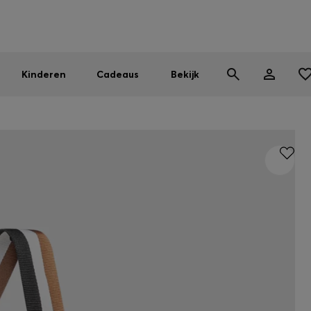
BOSS EXPERIENCE: Registreer om exclusieve voordelen te ont
Gratis verzending vanaf 99 €
Vind de dichtstbijzijnde store
|
Gratis retourzending
Kinderen
Cadeaus
Bekijk