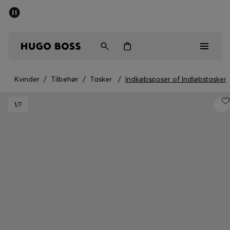
SUMMER SALE
Sendes gratis ved køb over kr 699,00
Mænd
Kvinder
Børn
Kvinder
/
Tilbehør
/
Tasker
/
Indkøbsposer of Indløbstasker
Mænd
1
/7
Kvinder
Børn
Gaver
Gå på opdagelse
Sale