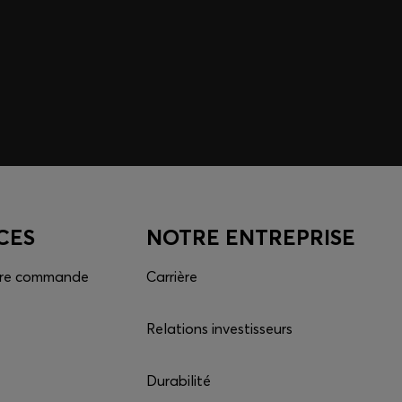
ntiel du programme HUGO BOSS XP.
 à l’app et obtenez vos récompenses dès maintenant.
cation
CES
NOTRE ENTREPRISE
otre commande
Carrière
Relations investisseurs
Durabilité