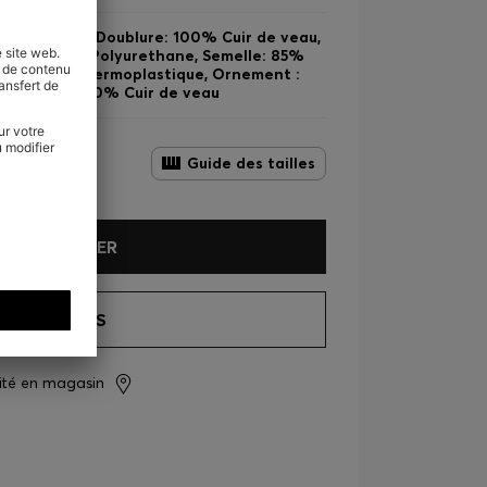
Cuir de veau, Doublure: 100% Cuir de veau,
ester, 40% Polyurethane, Semelle: 85%
yurethane thermoplastique, Ornement :
ntérieure: 100% Cuir de veau
Guide des tailles
ER AU PANIER
 LES DÉTAILS
lité en magasin