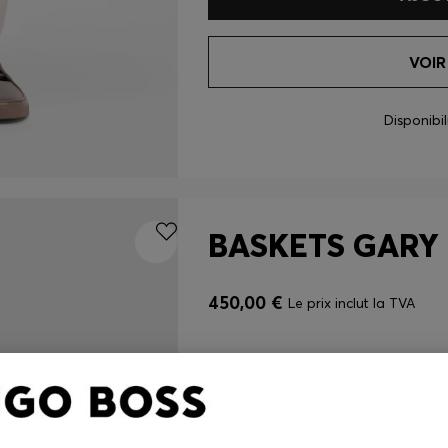
VOIR
Disponibi
BASKETS GARY 
450,00 €
Le prix inclut la TVA
Couleur:
Naturel