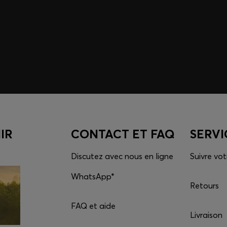
Débloquez tout le pote
Cliquez ici pour accéder
Téléchargez l’appli
IR
CONTACT ET FAQ
SERVI
Discutez avec nous en ligne
Suivre v
WhatsApp*
Retours
FAQ et aide
Livraison