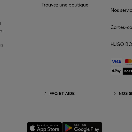
Trouvez une boutique
Nos servi
t
Cartes-c
en
HUGO BOS
us
FAQ ET AIDE
NOS S