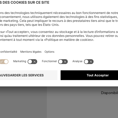
Matière:
Qualité principal : 100% 
100% Cuir de vachette, 60% Poly
Éthylène vinyle acétate, 15% pol
100% Cuir de vachette, semelle i
Taille
AJOUT
VOIR
Disponibi