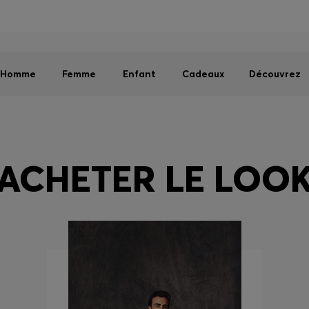
Homme
Femme
Enfant
Dernières offres
Livraison offerte dès 79 €
|
Retours offerts
Homme
Femme
Enfant
Cadeaux
Découvrez
ACHETER LE LOO