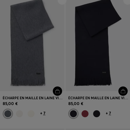
Connexion / Inscription
Favoris (
Articles)
FAQ et aide
Magasins
Langue (
FR €
)
ÉCHARPE EN MAILLE EN LAINE VIERGE AVEC LOGO
ÉCHARPE EN MAILLE EN LAINE VIERGE AVEC LOGO
85,00 €
85,00 €
+
7
+
7