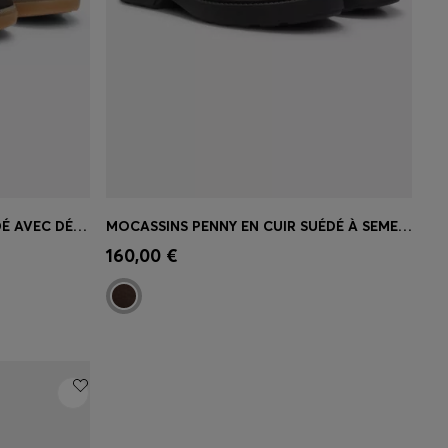
BASKETS EN CUIR ET CUIR SUÉDÉ AVEC DÉTAILS À IMPRIMÉ PYTHON
MOCASSINS PENNY EN CUIR SUÉDÉ À SEMELLE EN GOMME LARGE
 votre
Achat rapide
(Sélectionnez votre
160,00 €
taille)