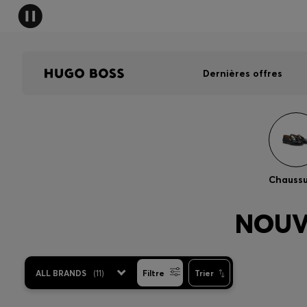
Dernières offres
Chaussu
NOUV
ALL BRANDS
(
11
)
Filtre
Trier