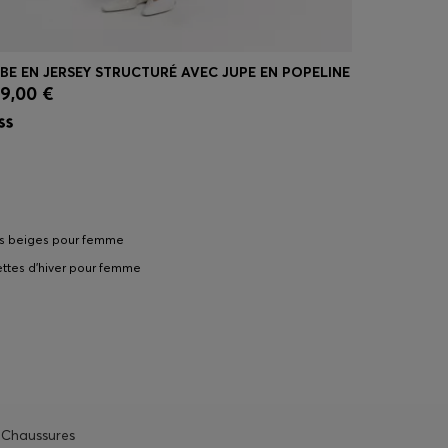
BE EN JERSEY STRUCTURÉ AVEC JUPE EN POPELINE
ROBE À MA
9,00 €
299,00 €
Achat rapide
(Sélectionnez votre taille)
Achat
s beiges pour femme
ttes d'hiver pour femme
Chaussures