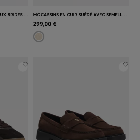
MULES EN CUIR SUÉDÉ AVEC DEUX BRIDES À BOUCLES
MOCASSINS EN CUIR SUÉDÉ AVEC SEMELLE EXTÉRIEURE EN CUIR
 votre
Achat rapide
(Sélectionnez votre
299,00 €
taille)