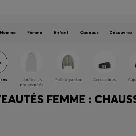
Homme
Femme
Enfant
Dernières offres
Livraison offerte dès 79 €
|
Retours offerts
Homme
Femme
Enfant
Cadeaux
Découvrez
res
Toutes les
Prêt-à-porter
Accessoires
Aujo
nouveautés
EAUTÉS FEMME : CHAUS