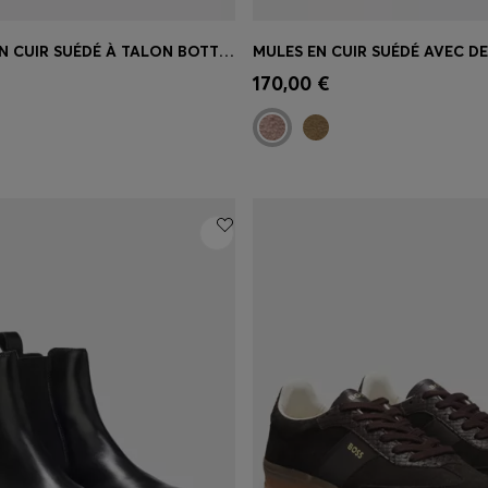
ESCARPINS EN CUIR SUÉDÉ À TALON BOTTIER ET BOUT POINTU
apide
(Sélectionnez votre
Achat rapide
(Sélectionnez
170,00 €
taille)