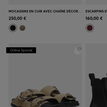
MOCASSINS EN CUIR AVEC CHAÎNE DÉCORATIVE ET DÉTAIL LOGO
Achat rapide
(Sélectionnez votre
Achat r
250,00 €
160,00 €
taille)
taille)
Online Special