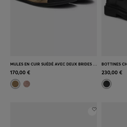
MULES EN CUIR SUÉDÉ AVEC DEUX BRIDES À BOUCLES
Achat rapide
(Sélectionnez votre
Achat r
170,00 €
230,00 €
taille)
taille)