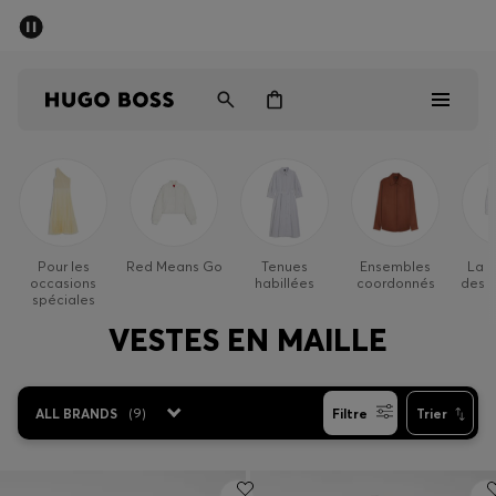
Dernières offres
Livraison offerte dès 79 €
Homme
Femme
Enfant
Dernières offres
Homme
Pour les
Red Means Go
Tenues
Ensembles
La b
occasions
habillées
coordonnés
des 
Femme
spéciales
VESTES EN MAILLE
Enfant
Cadeaux
ALL BRANDS
(
9
)
Filtre
Trier
Découvrez