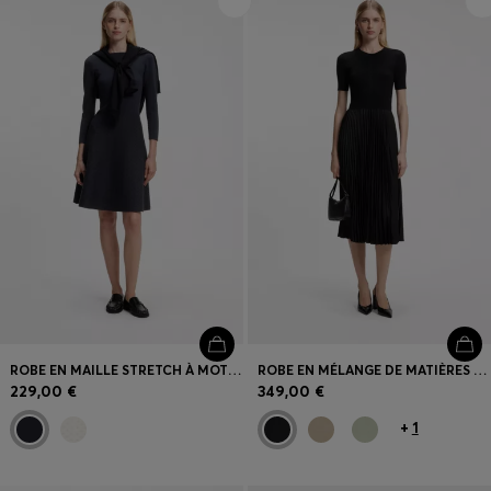
Connexion / Inscription
Favoris (
Articles)
FAQ et aide
Magasins
Langue (
FR €
)
ROBE EN MAILLE STRETCH À MOTIF À COL BATEAU
ROBE EN MÉLANGE DE MATIÈRES AVEC JUPE PLISSÉE
229,00 €
349,00 €
+
1