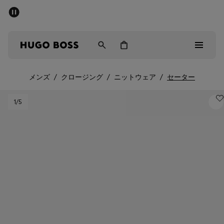
パブリックセール - 最大40%OFF
メンズ
ウィメンズ
キッズ
メンズ
/
クロージング
/
ニットウェア
/
セーター
パブリックセール
1
/5
メンズ
ウィメンズ
キッズ
ギフト
詳細を見る