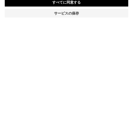
コットンブレンド セーター ロゴパッチ
¥ 28,600
¥ 28,600
消費税込み価格
カートに追加
レギュラーフィット
Online Special
カラー:
ブラック
+
10
サイズ
詳細
ソフトなコットンに少量のカシミアを加えた混紡ヤーンで編み上げた、
BOSS Menswearの着回しやすいセーター。クルーネックと袖口にスト
ラクチャードなディティールを配しました。レギュラーフィット。 こち