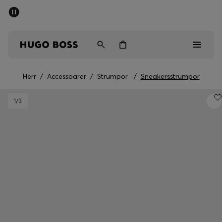
SUMMER SALE
Fri frakt över 947,00 kr
Herr
Dam
Barn
Herr
/
Accessoarer
/
Strumpor
/
Sneakersstrumpor
Herr
1
/3
Dam
Barn
Presenter
Upptäck
Sale