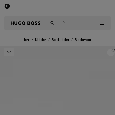
SUMMER SALE
Fri frakt över 947,00 kr
Herr
Dam
Barn
Herr
/
Kläder
/
Badkläder
/
Badbyxor
Herr
1
/4
Dam
Barn
Presenter
Upptäck
Sale