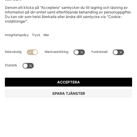
BLIXTLÅSFÖRSEDD BARNJACKA MED
HUNDTANDSMÖNSTER OCH LOGGA
Från
1 555,00 kr
1 250,00 kr
Pris inklusive moms
-19%
Relaxed Fit
Färg:
Mönster