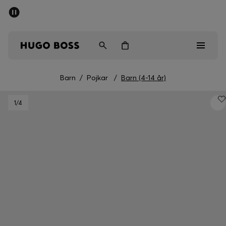
SUMMER SALE
Fri frakt över 947,00 kr
Herr
Dam
Barn
Barn
/
Pojkar
/
Barn (4-14 år)
Herr
1
/4
Dam
Barn
Presenter
Upptäck
Sale