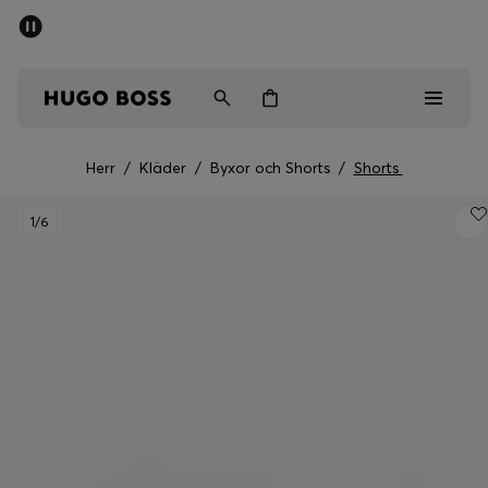
SUMMER SALE
Fri frakt över 947,00 kr
Herr
Dam
Barn
Herr
/
Kläder
/
Byxor och Shorts
/
Shorts
Herr
1
/6
Dam
Barn
Presenter
Upptäck
Sale