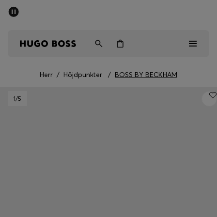
SUMMER SALE
Fri frakt över 947,00 kr
Herr
Dam
Barn
Herr
/
Höjdpunkter
/
BOSS BY BECKHAM
Herr
1
/5
Dam
Barn
Presenter
Upptäck
Sale