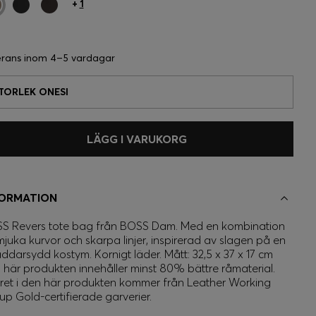
+
1
erans inom
4–5 vardagar
TORLEK ONESI
LÄGG I VARUKORG
FORMATION
S Revers tote bag från BOSS Dam. Med en kombination
mjuka kurvor och skarpa linjer, inspirerad av slagen på en
äddarsydd kostym. Kornigt läder. Mått: 32,5 x 37 x 17 cm
 här produkten innehåller minst 80% bättre råmaterial.
ret i den här produkten kommer från Leather Working
up Gold-certifierade garverier.