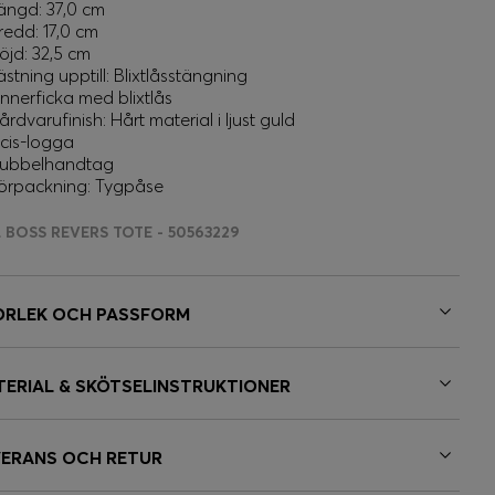
ängd: 37,0 cm
redd: 17,0 cm
öjd: 32,5 cm
ästning upptill: Blixtlåsstängning
 innerficka med blixtlås
årdvarufinish: Hårt material i ljust guld
ncis-logga
ubbelhandtag
örpackning: Tygpåse
L BOSS REVERS TOTE - 50563229
ORLEK OCH PASSFORM
TERIAL & SKÖTSELINSTRUKTIONER
VERANS OCH RETUR