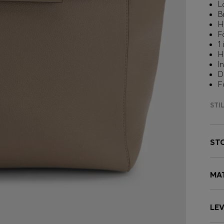
L
B
H
F
1
H
I
D
F
STI
ST
MA
LE