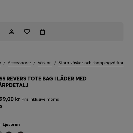
m
/
Accessoarer
/
Väskor
/
Stora väskor och shoppingväskor
SS REVERS TOTE BAG I LÄDER MED
ÄRPDETALJ
99,00 kr
Pris inklusive moms
g:
Ljusbrun