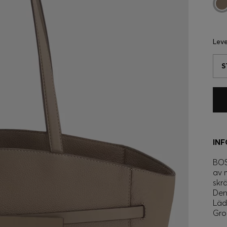
Lev
S
IN
BOS
av 
skr
Den
Läd
Gro