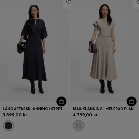
Logga in / Registrera dig
Favorit (
artiklar)
FAQ & Hjälp
Hitta en butik
Språk (
SE kr
)
LÅNG AFFÄRSKLÄNNING I STRETCHIG CRÊPE
MAXIKLÄNNING I MELERAD FLANELL MED SKÄRP
3 899,00 kr
4 799,00 kr