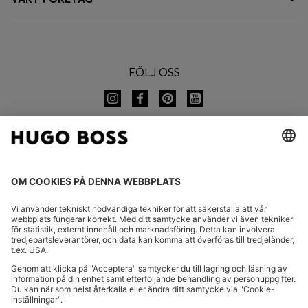
FÖLJ OSS
BYT LAND:
Meddela återkallande
VANLIGA FRÅGOR
Avtryck
Integritetsmeddelande
Tillgänglighetsförklaring