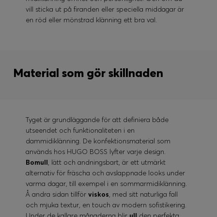
vill sticka ut på firanden eller speciella middagar är
en röd eller mönstrad klänning ett bra val.
Material som gör skillnaden
Tyget är grundläggande för att definiera både
utseendet och funktionaliteten i en
dammidiklänning. De konfektionsmaterial som
används hos HUGO BOSS lyfter varje design.
Bomull
, lätt och andningsbart, är ett utmärkt
alternativ för fräscha och avslappnade looks under
varma dagar, till exempel i en sommarmidiklänning.
Å andra sidan tillför
viskos
, med sitt naturliga fall
och mjuka textur, en touch av modern sofistikering.
Under de kallare månaderna blir
ull
den perfekta