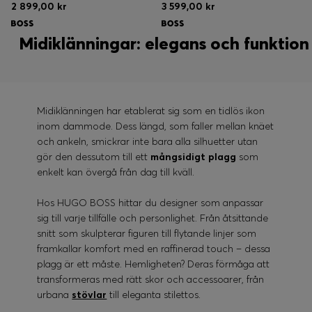
2 899,00 kr
3 599,00 kr
Midiklänningar: elegans och funktion
Midiklänningen har etablerat sig som en tidlös ikon
inom dammode. Dess längd, som faller mellan knäet
och ankeln, smickrar inte bara alla silhuetter utan
gör den dessutom till ett
mångsidigt plagg
som
enkelt kan övergå från dag till kväll.
Hos HUGO BOSS hittar du designer som anpassar
sig till varje tillfälle och personlighet. Från åtsittande
snitt som skulpterar figuren till flytande linjer som
framkallar komfort med en raffinerad touch – dessa
plagg är ett måste. Hemligheten? Deras förmåga att
transformeras med rätt skor och accessoarer, från
urbana
stövlar
till eleganta stilettos.