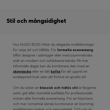
Stil och mångsidighet
Hos HUGO BOSS hittar du eleganta midiklänningar
för varje stil och tillfälle. För
formella evenemang
tillför designer i satintyger eller med asymmetriska
snitt en modern och sofistikerad känsla. På mer
informella dagar kan du kombinera den med en
skinnjacka
eller en lätt
kofta
för att uppnå en
avslappnad look utan att förlora en gnutta stil.
Om du söker en
klassisk och tidlös stil
är färgerna
svart, grå eller marinblå perfekta för professionella
möten eller formella evenemang. För en fräschare
och mer romantisk känsla kombinerar en blommig
midiklänning ömhet och personlighet. Och om du