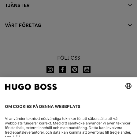
TJÄNSTER
VÅRT FÖRETAG
FÖLJ OSS
BYT LAND: