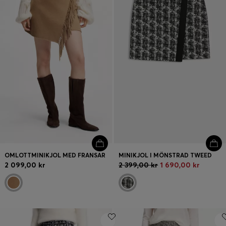
Logga in / Registrera dig
Favorit (
artiklar)
FAQ & Hjälp
Hitta en butik
Språk (
SE kr
)
OMLOTTMINIKJOL MED FRANSAR
MINIKJOL I MÖNSTRAD TWEED
2 099,00 kr
2 399,00 kr
1 690,00 kr