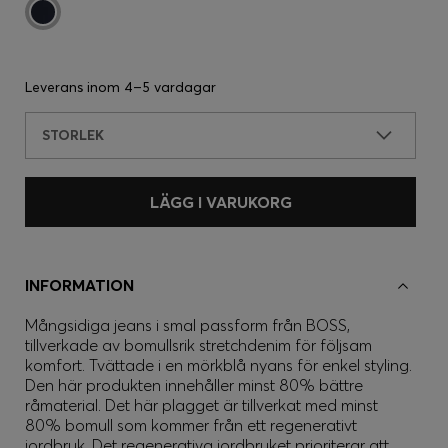
Leverans inom
4–5 vardagar
STORLEK
LÄGG I VARUKORG
INFORMATION
Mångsidiga jeans i smal passform från BOSS,
tillverkade av bomullsrik stretchdenim för följsam
komfort. Tvättade i en mörkblå nyans för enkel styling.
Den här produkten innehåller minst 80% bättre
råmaterial. Det här plagget är tillverkat med minst
80% bomull som kommer från ett regenerativt
jordbruk. Det regenerativa jordbruket prioriterar att