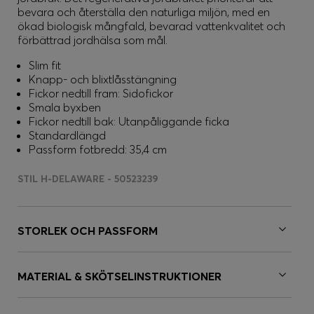
bevara och återställa den naturliga miljön, med en
ökad biologisk mångfald, bevarad vattenkvalitet och
förbättrad jordhälsa som mål.
Slim fit
Knapp- och blixtlåsstängning
Fickor nedtill fram: Sidofickor
Smala byxben
Fickor nedtill bak: Utanpåliggande ficka
Standardlängd
Passform fotbredd: 35,4 cm
STIL H-DELAWARE - 50523239
STORLEK OCH PASSFORM
MATERIAL & SKÖTSELINSTRUKTIONER