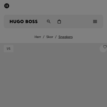
SUMMER SALE
Fri frakt över 947,00 kr
Herr
Dam
Barn
Herr
/
Skor
/
Sneakers
Herr
1
/5
Dam
Barn
Presenter
Upptäck
Sale