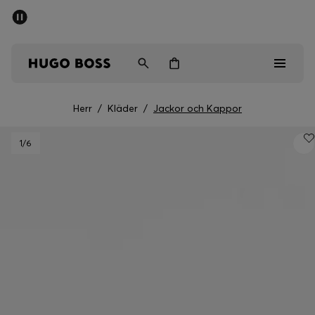
SUMMER SALE
Fri frakt över 947,00 kr
Herr
Dam
Barn
Herr
/
Kläder
/
Jackor och Kappor
Herr
1
/6
Dam
Barn
Presenter
Upptäck
Sale