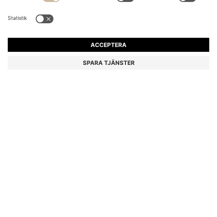
HARRINGTONJACKA MED HUNDTANDSMÖNSTER
4 099,00 kr
4 099,00 kr
3 190,00 kr
Pris inklusive moms
LÄGG I VARUKORG
3 190,00 kr
-22%
Regular fit
Färg:
Ljusgrön
Leverans inom
4–5 vardagar
STORLEK