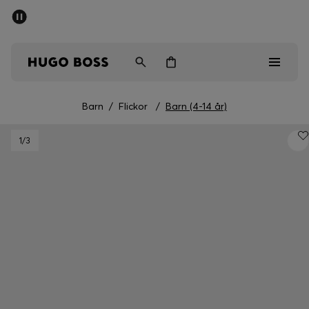
SUMMER SALE
Fri frakt över 947,00 kr
Herr
Dam
Barn
Barn
/
Flickor
/
Barn (4-14 år)
Herr
1
/3
Dam
Barn
Presenter
Upptäck
Sale