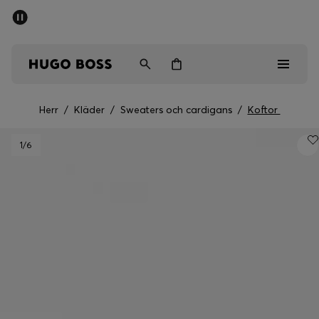
SUMMER SALE
Fri frakt över 947,00 kr
Herr
Dam
Barn
Herr
/
Kläder
/
Sweaters och cardigans
/
Koftor
Herr
1
/6
Dam
Barn
Presenter
Upptäck
Sale