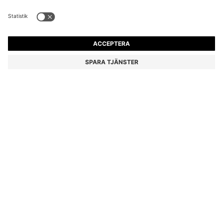
PORSCHE X BOSS HYBRIDJACKA MED SIDEN
5 299,00 kr
5 299,00 kr
3 790,00 kr
Pris inklusive moms
LÄGG I VARUKORG
3 790,00 kr
-28%
Regular fit
Färg:
Oliv
Leverans inom
4–5 vardagar
STORLEK