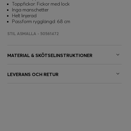
Toppfickor: Fickor med lock
Inga manschetter
Helt linjerad
Passform rygglängd: 68 cm
STIL ASMALLA - 50561472
MATERIAL & SKÖTSELINSTRUKTIONER
LEVERANS OCH RETUR