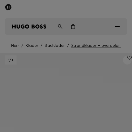
SUMMER SALE
Fri frakt över 947,00 kr
Herr
Dam
Barn
Herr
/
Kläder
/
Badkläder
/
Strandkläder – överdelar
Herr
1
/3
Dam
Barn
Presenter
Upptäck
Sale