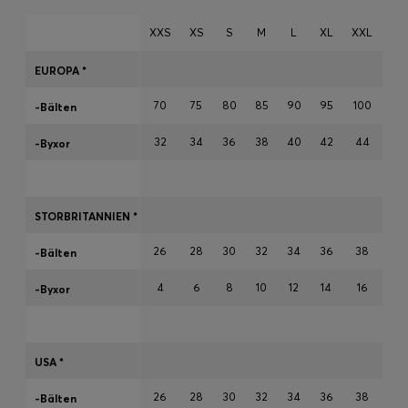
XXS
XS
S
M
L
XL
XXL
Logga in / Registrera dig
EUROPA *
Favorit (
artiklar)
70
75
80
85
90
95
100
-Bälten
32
34
36
38
40
42
44
-Byxor
FAQ & Hjälp
Hitta en butik
Språk (
SE kr
)
STORBRITANNIEN *
26
28
30
32
34
36
38
-Bälten
4
6
8
10
12
14
16
-Byxor
USA *
26
28
30
32
34
36
38
-Bälten