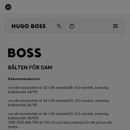
SUMMER SALE
Fri frakt över 947,00 kr
Herr
Dam
Barn
Herr
Dam
BÄLTEN FÖR DAM
Barn
Rekommendation:
om din byxstorlek är 32 i UK-storlek/48 i EU-storlek, överväg
Presenter
bältstorlek 34/90
om din byxstorlek är 34 i UK-storlek/50 i EU-storlek, överväg
bältstorlek 36/95
Upptäck
om din byxstorlek är 36 i UK-storlek/52 i EU-storlek, överväg
bältstorlek 38/100
Sale
ONE SIZE-BÄLTEN är 120 cm och kan justeras för att passa din
midja.