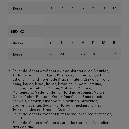
0
2
4
6
8
10
12
-Byxor
MEXIKO
3
5
7
9
11
13
15
-Bälten
22
24
26
28
30
32
34
-Byxor
*
Följande länder använder europeiska storlekar: Albanien,
Andorra, Bahrain, Belgien, Bulgarien, Danmark, Egypten,
Estland, Finland, Förenade Arabemiraten, Grekland, Hong
Kong, Indien, Israel, Italien, Kroatien, Kuwait, Lettland,
Litauen, Luxemburg, Macau, Malaysia, Monaco,
Montenegro, Nederländerna, Nordmakedonien, Norge,
Oman, Polen, Portugal, Qatar, Rumänien, Saudiarabien,
Schweiz, Serbien, Singapore, Slovakien, Slovenien,
Spanien, Sverige, Sydafrika, Taiwan, Tjeckien, Turkiet,
Tyskland, Ukraina, Ungern, Österrike
Följande länder använder brittiska storlekar: Storbritannien,
Irland
Följande länder använder australiska storlekar: Australien,
Nya Zeeland