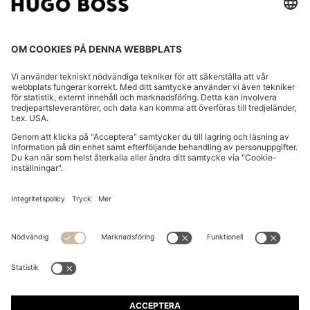
BYT LAND:
Meddela återkallande
VANLIGA FRÅGOR
Avtryck
Integritetsmeddelande
Tillgänglighetsförklaring
Integritetsmeddelande HUGO BOSS EXPERIENCE
Integritetsmeddelande HUGO BOSS nyhetsbrev
Villkor
Villkor HUGO BOSS EXPERIENCE
Användarvillkor
Cookie-inställningar
App