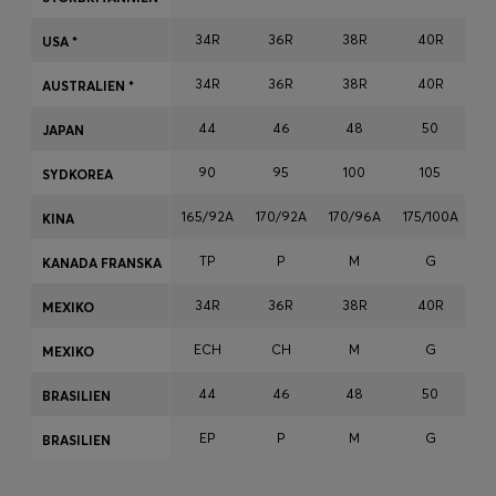
34R
36R
38R
40R
USA *
Logga in / Registrera dig
34R
36R
38R
40R
AUSTRALIEN *
Favorit (
artiklar)
44
46
48
50
JAPAN
90
95
100
105
SYDKOREA
FAQ & Hjälp
Hitta en butik
165/92A
170/92A
170/96A
175/100A
17
KINA
Språk (
SE kr
)
TP
P
M
G
KANADA FRANSKA
34R
36R
38R
40R
MEXIKO
ECH
CH
M
G
MEXIKO
44
46
48
50
BRASILIEN
EP
P
M
G
BRASILIEN