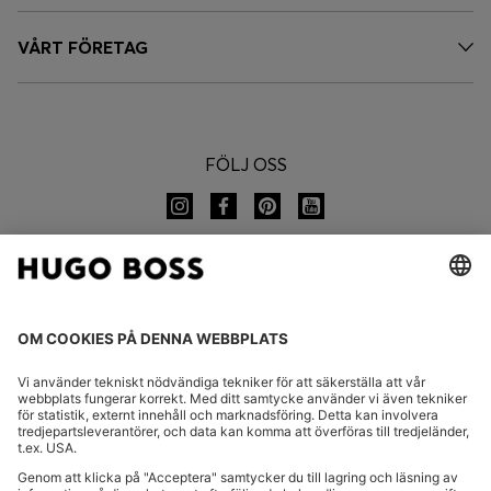
VÅRT FÖRETAG
FÖLJ OSS
BYT LAND:
Meddela återkallande
VANLIGA FRÅGOR
Avtryck