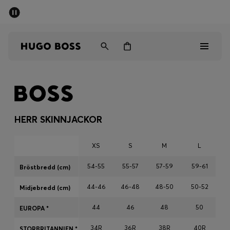
SUMMER SALE
Fri frakt över 947,00 kr
Herr
Dam
Barn
Herr
Dam
HERR SKINNJACKOR
Barn
XS
S
M
L
Presenter
54-55
55-57
57-59
59-61
Bröstbredd (cm)
44-46
46-48
48-50
50-52
Upptäck
Midjebredd (cm)
44
46
48
50
EUROPA *
Sale
34R
36R
38R
40R
STORBRITANNIEN *