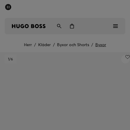
SUMMER SALE
Fri frakt över 947,00 kr
Herr
Dam
Barn
Herr
/
Kläder
/
Byxor och Shorts
/
Byxor
Herr
1
/6
Dam
Barn
Presenter
Upptäck
Sale