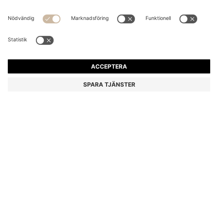
SLIM FIT-BYXOR I ÖVERFÄRGAD SATIN MED
STRETCH
1 399,00 kr
990,00 kr
Pris inklusive moms
-29%
Slim fit
Online Special
Färg:
Ljusgrön
+
26
Leverans inom
4–5 vardagar
STORLEK