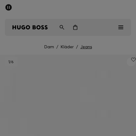
SUMMER SALE
Fri frakt över 947,00 kr
Herr
Dam
Barn
Dam
/
Kläder
/
Jeans
Herr
1
/6
Dam
Barn
Presenter
Upptäck
Sale