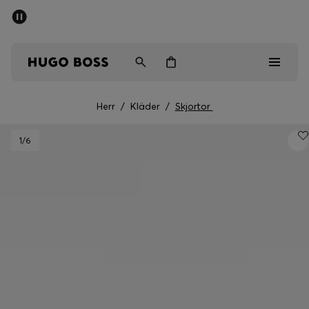
SUMMER SALE
Fri frakt över 947,00 kr
Herr
Dam
Barn
Herr
/
Kläder
/
Skjortor
Herr
1
/6
Dam
Barn
Presenter
Upptäck
Sale