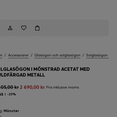
m
/
Accessoarer
/
Glasögon och solglasögon
/
Solglasögon
LGLASÖGON I MÖNSTRAD ACETAT MED
LDFÄRGAD METALL
405,00 kr
2 690,00 kr
Pris inklusive moms
-20%
g:
Mönster