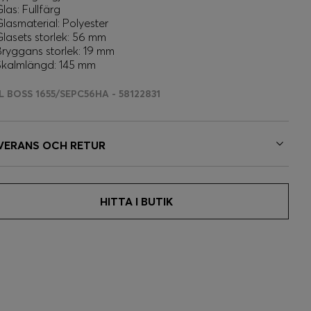
las: Fullfärg
Glasmaterial: Polyester
Glasets storlek: 56 mm
Bryggans storlek: 19 mm
Skalmlängd: 145 mm
L BOSS 1655/SEPC56HA - 58122831
VERANS OCH RETUR
HITTA I BUTIK