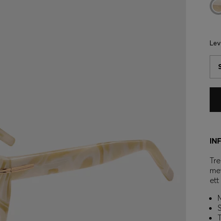
Lev
IN
Tre
met
ett