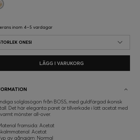
erans inom
4–5 vardagar
STORLEK ONESI
LÄGG I VARUKORG
FORMATION
ndiga solglasögon från BOSS, med guldfärgad ikonisk
all. Det här eleganta paret är tillverkade i lätt acetat med
 varmt mönster all-over.
Material framsida: Acetat
Skalmmaterial: Acetat
Typ av gångjärn: Normal