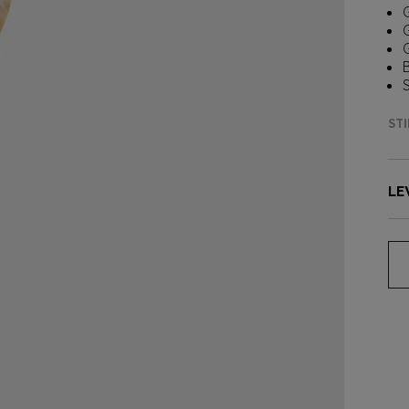
G
STI
LE