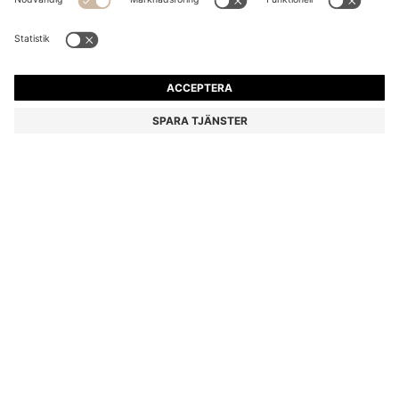
STICKAD PIKÉ I NY ULL
1 699,00 kr
1 699,00 kr
1 190,00 kr
Pris inklusive moms
MEDDELA MIG
1 190,00 kr
-29%
Endast medlemmar
Färg:
Svart
+
2
Slutsålt i webbutiken
Fortfarande intresserad? Få ett meddelande om den här produkten
blir tillgänglig igen