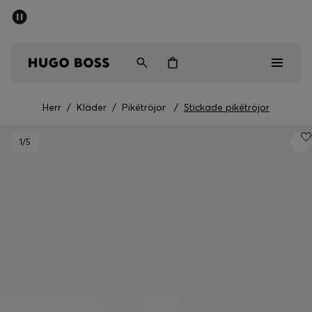
SUMMER SALE
Fri frakt över 947,00 kr
Herr
Dam
Barn
Herr
/
Kläder
/
Pikétröjor
/
Stickade pikétröjor
Herr
1
/5
Dam
Barn
Presenter
Upptäck
Sale