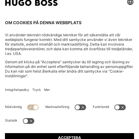
FÖLJ OSS
BYT LAND:
Meddela återkallande
VANLIGA FRÅGOR
Avtryck
Integritetsmeddelande
Tillgänglighetsförklaring