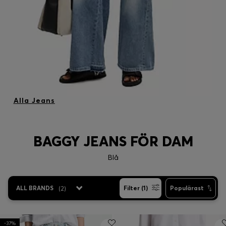
Alla Jeans
BAGGY JEANS FÖR DAM
Blå
ALL BRANDS
(
2
)
Filter (1)
Populärast
-37%