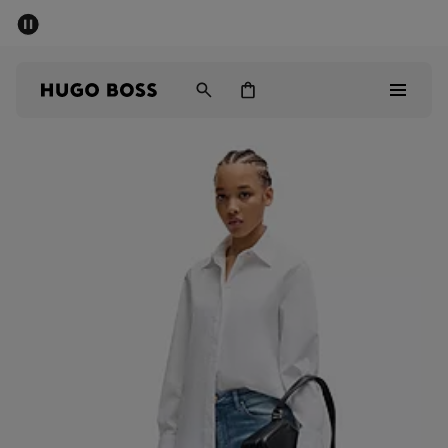
SUMMER SALE
Fri frakt över 947,00 kr
Herr
Dam
Barn
Herr
Dam
Barn
Presenter
Upptäck
Sale