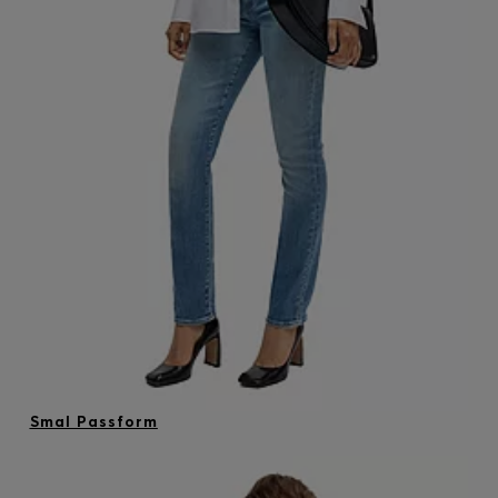
Logga in / Registrera dig
Favorit (
artiklar)
FAQ & Hjälp
Hitta en butik
Språk (
SE kr
)
Smal Passform