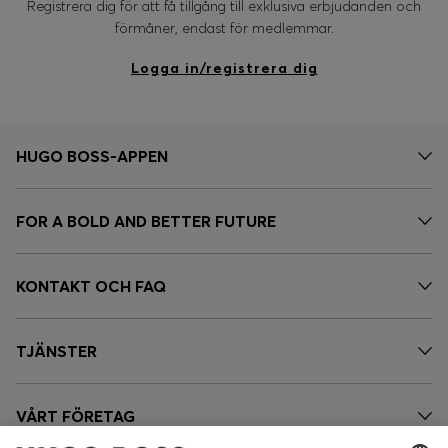
Registrera dig för att få tillgång till exklusiva erbjudanden och
förmåner, endast för medlemmar.
Logga in/registrera dig
HUGO BOSS-APPEN
FOR A BOLD AND BETTER FUTURE
KONTAKT OCH FAQ
TJÄNSTER
VÅRT FÖRETAG