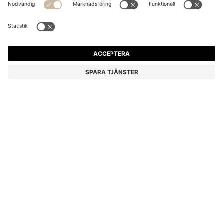
T-SHIRT I BOMULLSBLANDNING MED
BUBBELJACQUARDSTRUKTUR
1 059,00 kr
Pris inklusive moms
Regular fit
Färg:
Röd
+
5
Leverans inom
4–5 vardagar
STORLEK
LÄGG I VARUKORG