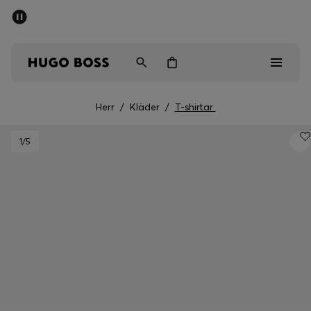
SUMMER SALE
Fri frakt över 947,00 kr
Herr
Dam
Barn
Herr
/
Kläder
/
T-shirtar
Herr
1
/5
Dam
Barn
Presenter
Upptäck
Sale