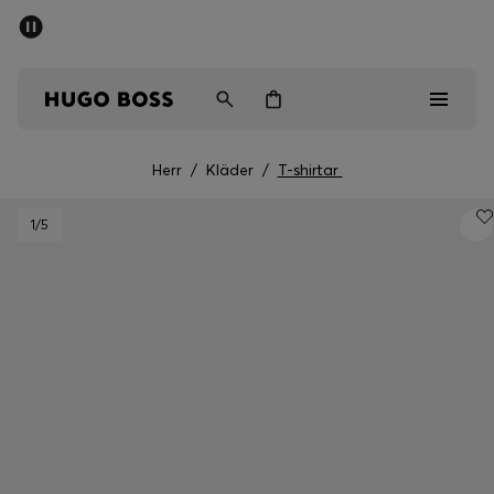
SUMMER SALE
Fri frakt över 947,00 kr
Herr
Dam
Barn
Herr
/
Kläder
/
T-shirtar
Herr
1
/5
Dam
Barn
Presenter
Upptäck
Sale