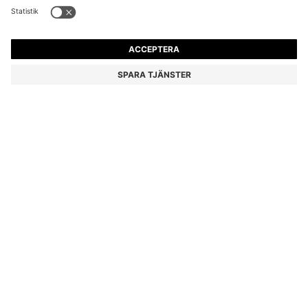
T-SHIRT I BOMULLSJERSEY MED LOGGA
709,00 kr
709,00 kr
550,00 kr
Pris inklusive moms
LÄGG I VARUKORG
550,00 kr
-22%
Regular fit
Färg:
Svart
+
7
Leverans inom
4–5 vardagar
STORLEK