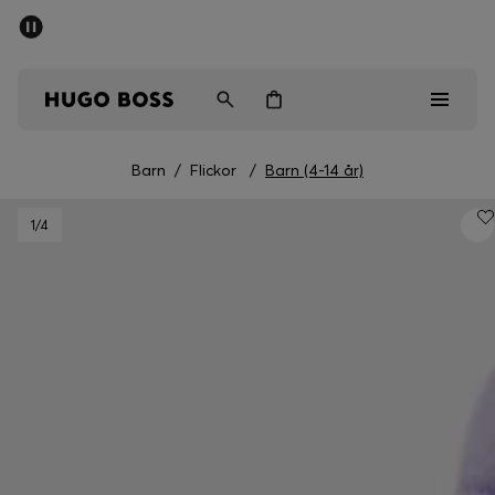
SUMMER SALE
Fri frakt över 947,00 kr
Herr
Dam
Barn
Barn
/
Flickor
/
Barn (4-14 år)
Herr
1
/4
Dam
Barn
Presenter
Upptäck
Sale