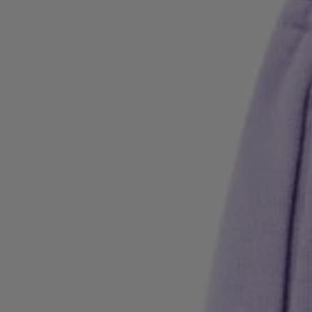
Logga in / Registrera dig
Favorit (
artiklar)
FAQ & Hjälp
Hitta en butik
Språk (
SE kr
)