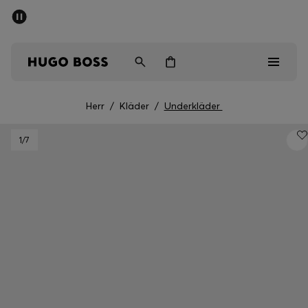
SUMMER SALE
Fri frakt över 947,00 kr
Herr
Dam
Barn
Herr
/
Kläder
/
Underkläder
Herr
1
/7
Dam
Barn
Presenter
Upptäck
Sale