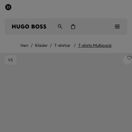
SUMMER SALE
Fri frakt över 947,00 kr
Herr
Dam
Barn
Herr
/
Kläder
/
T-shirtar
/
T-shirts Multipack
Herr
1
/5
Dam
Barn
Presenter
Upptäck
Sale